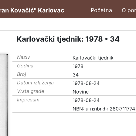
oran Kovačić" Karlovac
Početna
O por
Karlovački tjednik: 1978 • 34
Naziv
Karlovački tjednik
Godina
1978
Broj
34
Datum izlaženja
1978-08-24
Vrsta građe
Novine
Impresum
1978-08-24
NBN: urn:nbn:hr:280:711774