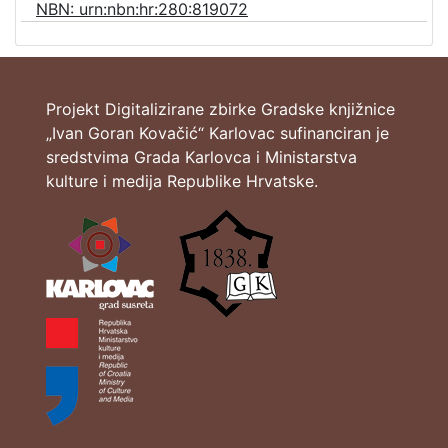
NBN: urn:nbn:hr:280:819072
Projekt Digitalizirane zbirke Gradske knjižnice
„Ivan Goran Kovačić“ Karlovac sufinanciran je
sredstvima Grada Karlovca i Ministarstva
kulture i medija Republike Hrvatske.