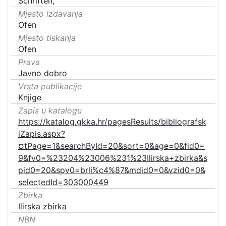
Schriften,
Mjesto izdavanja
Ofen
Mjesto tiskanja
Ofen
Prava
Javno dobro
Vrsta publikacije
Knjige
Zapis u katalogu
https://katalog.gkka.hr/pagesResults/bibliografsk
iZapis.aspx?
¤tPage=1&searchById=20&sort=0&age=0&fid0=
9&fv0=%23204%23006%231%23Ilirska+zbirka&s
pid0=20&spv0=brli%c4%87&mdid0=0&vzid0=0&
selectedId=303000449
Zbirka
Ilirska zbirka
NBN