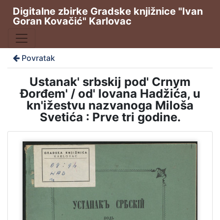
Digitalne zbirke Gradske knjižnice "Ivan
Goran Kovačić" Karlovac
Povratak
Ustanak' srbskij pod' Crnym
Đorđem' / od' Iovana Hadžića, u
kn'ižestvu nazvanoga Miloša
Svetića : Prve tri godine.