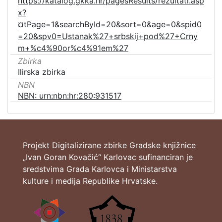
https://katalog.gkka.hr/pagesResults/rezultati.asp
x?
¤tPage=1&searchById=20&sort=0&age=0&spid0
=20&spv0=Ustanak%27+srbskij+pod%27+Crny
m+%c4%90or%c4%91em%27
Zbirka
Ilirska zbirka
NBN
NBN: urn:nbn:hr:280:931517
Projekt Digitalizirane zbirke Gradske knjižnice
„Ivan Goran Kovačić“ Karlovac sufinanciran je
sredstvima Grada Karlovca i Ministarstva
kulture i medija Republike Hrvatske.