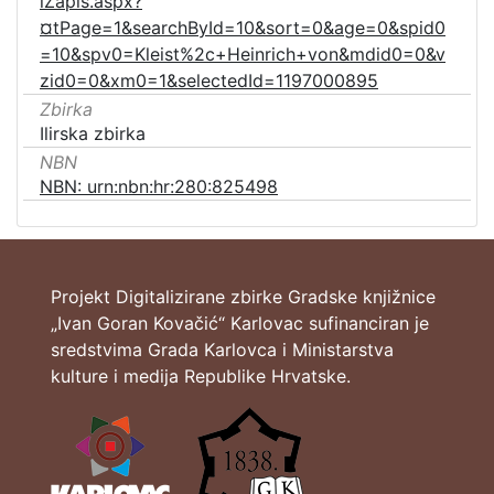
iZapis.aspx?
¤tPage=1&searchById=10&sort=0&age=0&spid0
=10&spv0=Kleist%2c+Heinrich+von&mdid0=0&v
zid0=0&xm0=1&selectedId=1197000895
Zbirka
Ilirska zbirka
NBN
NBN: urn:nbn:hr:280:825498
Projekt Digitalizirane zbirke Gradske knjižnice
„Ivan Goran Kovačić“ Karlovac sufinanciran je
sredstvima Grada Karlovca i Ministarstva
kulture i medija Republike Hrvatske.