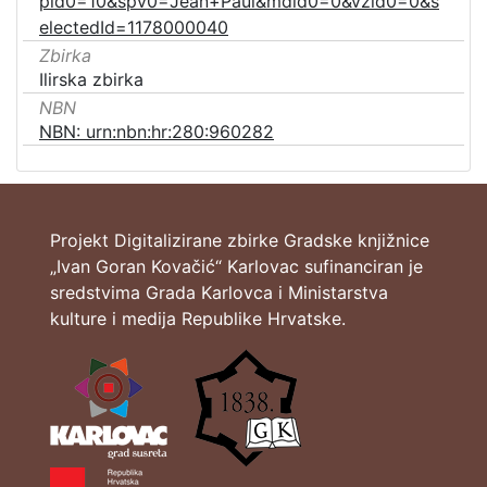
pid0=10&spv0=Jean+Paul&mdid0=0&vzid0=0&s
electedId=1178000040
Zbirka
Ilirska zbirka
NBN
NBN: urn:nbn:hr:280:960282
Projekt Digitalizirane zbirke Gradske knjižnice
„Ivan Goran Kovačić“ Karlovac sufinanciran je
sredstvima Grada Karlovca i Ministarstva
kulture i medija Republike Hrvatske.