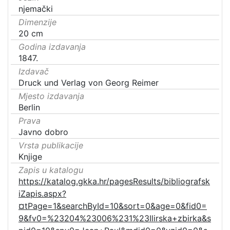
njemački
Dimenzije
20 cm
Godina izdavanja
1847.
Izdavač
Druck und Verlag von Georg Reimer
Mjesto izdavanja
Berlin
Prava
Javno dobro
Vrsta publikacije
Knjige
Zapis u katalogu
https://katalog.gkka.hr/pagesResults/bibliografsk
iZapis.aspx?
¤tPage=1&searchById=10&sort=0&age=0&fid0=
9&fv0=%23204%23006%231%23Ilirska+zbirka&s