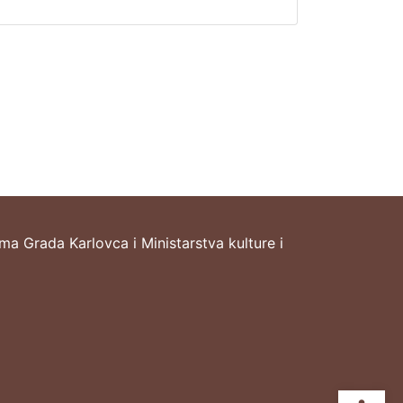
ima Grada Karlovca i Ministarstva kulture i
Ope