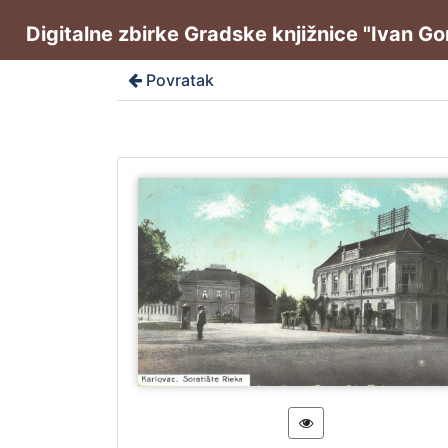
Digitalne zbirke Gradske knjižnice "Ivan G
Povratak