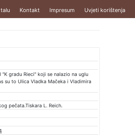
talu
Kontakt
Impresum
Uvjeti korištenja
 "K gradu Rieci" koji se nalazio na uglu
nas su to Ulica Vladka Mačeka i Vladimira
og pečata.Tiskara L. Reich.
4