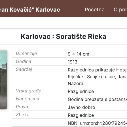
oran Kovačić" Karlovac
Početna
O por
Karlovac : Soratište Rieka
Dimenzije
9 x 14 cm
Godina
1913.
Sadržaj
Razglednica prikazuje Hotel
Riječke i Senjske ulice, da
Nazora.
Vrsta građe
Razglednice
Napomena
Godina preuzeta s poštansk
Prava
Javno dobro
Zbirka
Razglednice
NBN: urn:nbn:hr:280:79245