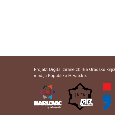
Projekt Digitalizirane zbirke Gradske knji
medija Republike Hrvatske.