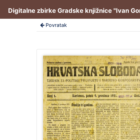
Digitalne zbirke Gradske knjižnice "Ivan G
Povratak