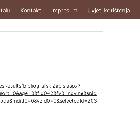
talu
Kontakt
Impresum
Uvjeti korištenja
esResults/bibliografskiZapis.aspx?
sort=0&age=0&fid0=2&fv0=novine&spid
boda&mdid0=0&vzid0=0&selectedId=203