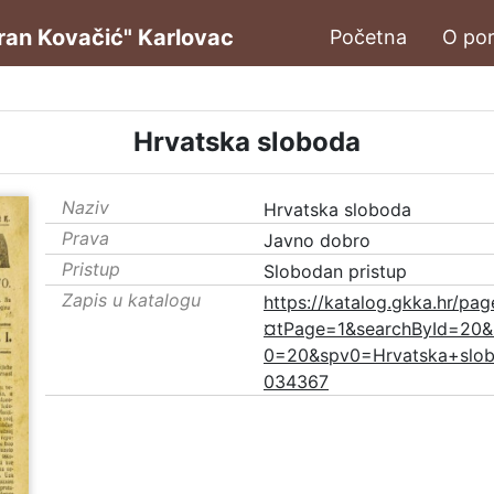
oran Kovačić" Karlovac
Početna
O por
Hrvatska sloboda
Naziv
Hrvatska sloboda
Prava
Javno dobro
Pristup
Slobodan pristup
Zapis u katalogu
https://katalog.gkka.hr/pag
¤tPage=1&searchById=20&
0=20&spv0=Hrvatska+slo
034367