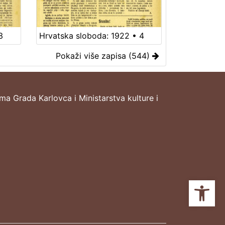
3
Hrvatska sloboda: 1922 • 4
Pokaži više zapisa (544)
ima Grada Karlovca i Ministarstva kulture i
Ope