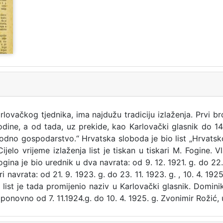
rlovačkog tjednika, ima najdužu tradiciju izlaženja. Prvi br
godine, a od tada, uz prekide, kao Karlovački glasnik do 14
narodno gospodarstvo.“ Hrvatska sloboda je bio list „Hrvatsk
Cijelo vrijeme izlaženja list je tiskan u tiskari M. Fogine. V
ogina je bio urednik u dva navrata: od 9. 12. 1921. g. do 22. 
 navrata: od 21. 9. 1923. g. do 23. 11. 1923. g. , 10. 4. 1925
, a list je tada promijenio naziv u Karlovački glasnik. Domin
 i ponovno od 7. 11.1924.g. do 10. 4. 1925. g. Zvonimir Rožić, 