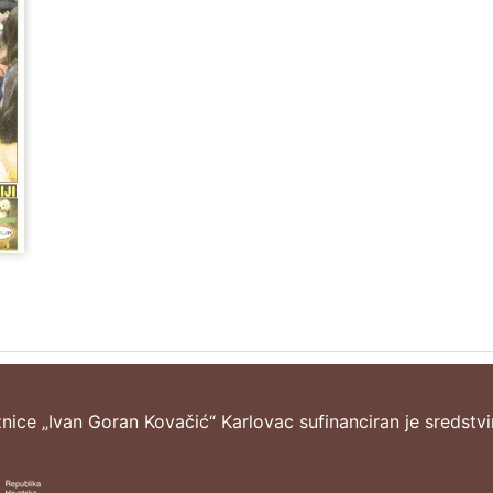
žnice „Ivan Goran Kovačić“ Karlovac sufinanciran je sredstv