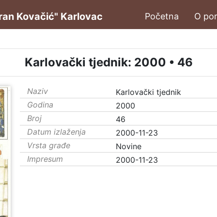
oran Kovačić" Karlovac
Početna
O por
Karlovački tjednik: 2000 • 46
Naziv
Karlovački tjednik
Godina
2000
Broj
46
Datum izlaženja
2000-11-23
Vrsta građe
Novine
Impresum
2000-11-23