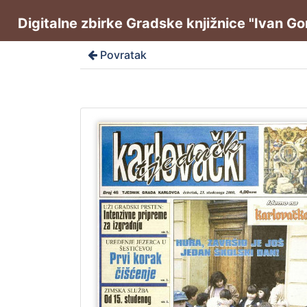
Digitalne zbirke Gradske knjižnice "Ivan G
Povratak