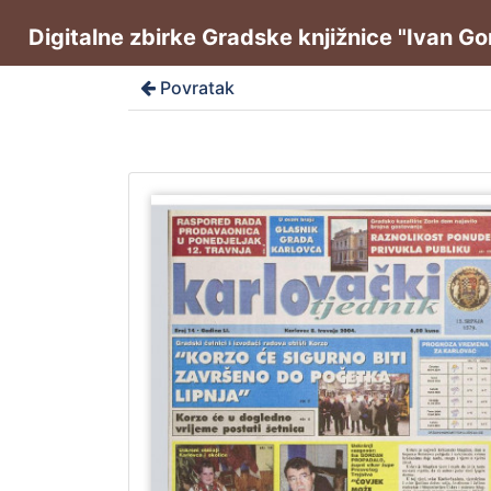
Digitalne zbirke Gradske knjižnice "Ivan G
Povratak