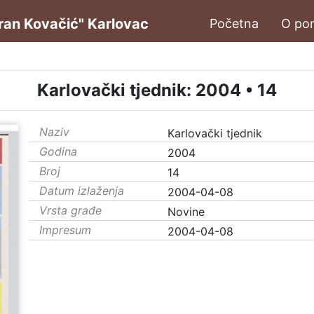
oran Kovačić" Karlovac
Početna
O por
Karlovački tjednik: 2004 • 14
Naziv
Karlovački tjednik
Godina
2004
Broj
14
Datum izlaženja
2004-04-08
Vrsta građe
Novine
Impresum
2004-04-08