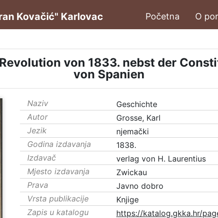
oran Kovačić" Karlovac
Početna
O por
evolution von 1833. nebst der Constitu
von Spanien
Naziv
Geschichte
Autor
Grosse, Karl
Jezik
njemački
Godina izdavanja
1838.
Izdavač
verlag von H. Laurentius
Mjesto izdavanja
Zwickau
Prava
Javno dobro
Vrsta publikacije
Knjige
Zapis u katalogu
https://katalog.gkka.hr/pag