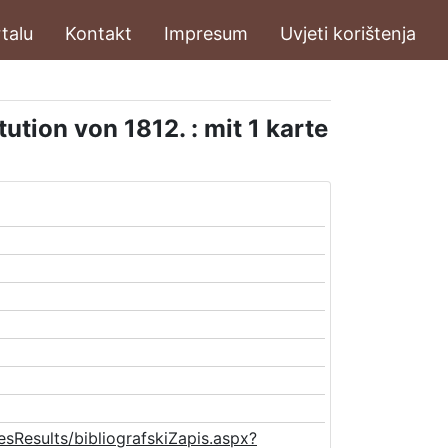
talu
Kontakt
Impresum
Uvjeti korištenja
tion von 1812. : mit 1 karte
esResults/bibliografskiZapis.aspx?