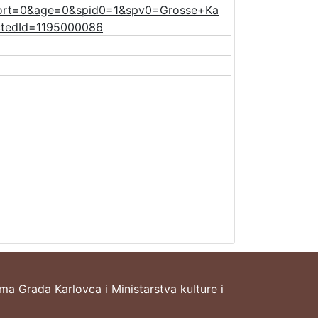
ort=0&age=0&spid0=1&spv0=Grosse+Ka
ctedId=1195000086
1
ima Grada Karlovca i Ministarstva kulture i