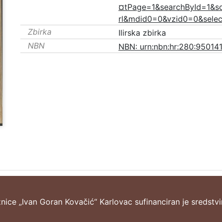
¤tPage=1&searchById=1&s
rl&mdid0=0&vzid0=0&sele
Zbirka
Ilirska zbirka
NBN
NBN: urn:nbn:hr:280:95014
žnice „Ivan Goran Kovačić“ Karlovac sufinanciran je sredstv