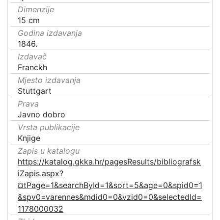
Dimenzije
15 cm
Godina izdavanja
1846.
Izdavač
Franckh
Mjesto izdavanja
Stuttgart
Prava
Javno dobro
Vrsta publikacije
Knjige
Zapis u katalogu
https://katalog.gkka.hr/pagesResults/bibliografsk
iZapis.aspx?
¤tPage=1&searchById=1&sort=5&age=0&spid0=1
&spv0=varennes&mdid0=0&vzid0=0&selectedId=
1178000032