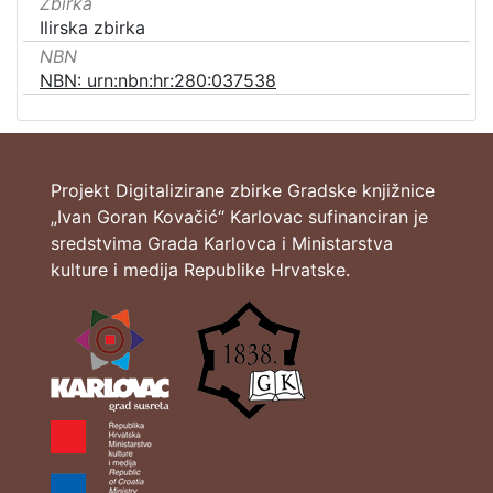
Zbirka
Ilirska zbirka
NBN
NBN: urn:nbn:hr:280:037538
Projekt Digitalizirane zbirke Gradske knjižnice
„Ivan Goran Kovačić“ Karlovac sufinanciran je
sredstvima Grada Karlovca i Ministarstva
kulture i medija Republike Hrvatske.