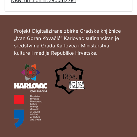
NBN: urn:nbn:hr:280:562791
Projekt Digitalizirane zbirke Gradske knjižnice
„Ivan Goran Kovačić“ Karlovac sufinanciran je
sredstvima Grada Karlovca i Ministarstva
kulture i medija Republike Hrvatske.