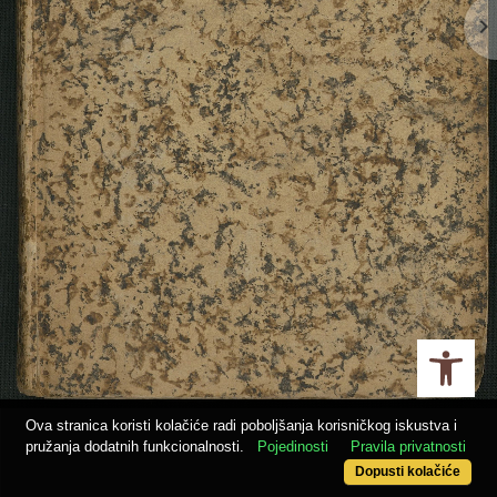
navigate_next
Ope
Ova stranica koristi kolačiće radi poboljšanja korisničkog iskustva i
pružanja dodatnih funkcionalnosti.
Pojedinosti
Pravila privatnosti
Dopusti kolačiće