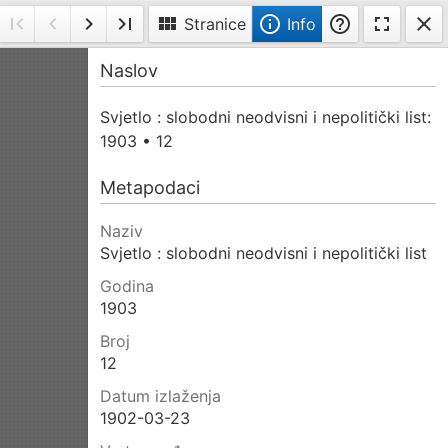
first_page
navigate_before
navigate_next
last_page
view_module
info_outline
help_outline
fullscreen
close
vije
Prva
Prethodna
Sljedeća
Posljednja
Stranice
Info
ike
stranica
stranica
stranica
stranica
Info
Naslov
a
ranici
Svjetlo : slobodni neodvisni i nepolitički list:
1903 • 12
Metapodaci
Naziv
Svjetlo : slobodni neodvisni i nepolitički list
Godina
1903
Broj
12
Datum izlaženja
1902-03-23