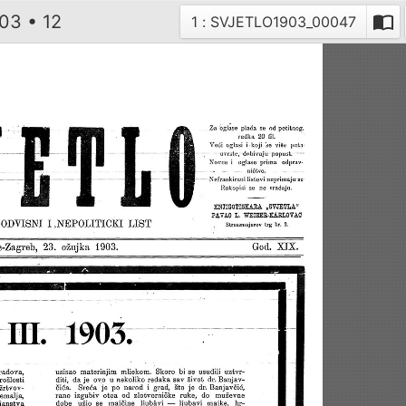
903 • 12
import_contacts
Trenutna stranica
D
1 : SVJETLO1903_00047
sl
n
st