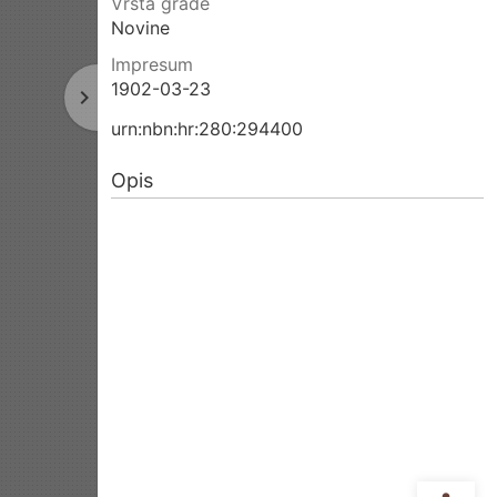
Vrsta građe
Novine
Impresum
1902-03-23
navigate_next
Sljedeća
stranica
urn:nbn:hr:280:294400
Opis
Ope