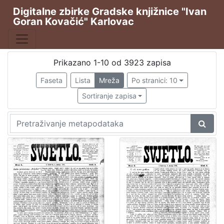
Digitalne zbirke Gradske knjižnice "Ivan
Goran Kovačić" Karlovac
Publikacija
Karlovački tjednik
2676
Hrvatska sloboda
544
Prikazano 1-10 od 3923 zapisa
Svjetlo
381
Faseta
Lista
Mreža
Po stranici: 10
Svjetlo : slobodni neodvisni i nepolitički list
253
Sortiranje zapisa
Svjetlo : prilog za kulturu, nauku i umjetnost.
45
[
6
]
Vrsta
građe
Novine
3901