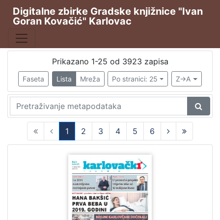
Digitalne zbirke Gradske knjižnice "Ivan
Goran Kovačić" Karlovac
Publikacija
Karlovački tjednik
2690
Hrvatska sloboda
544
Prikazano 1-25 od 3923 zapisa
Svjetlo
388
Faseta
Lista
Mreža
Po stranici: 25
Z->A
Svjetlo : slobodni neodvisni i nepolitički list
254
Svjetlo : prilog za kulturu, nauku i umjetnost.
45
1
2
3
4
5
6
(current)
[
6
]
Vrsta
građe
Novine
3923