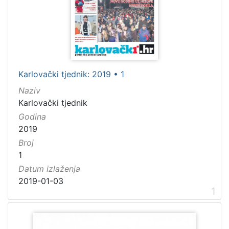
[
1
]
Godina
Karlovački tjednik: 2019 • 1
1884
104
Naziv
1885
74
Karlovački tjednik
Godina
1886
31
2019
1889
54
Broj
1890
53
1
Datum izlaženja
2019-01-03
1
[
9
1
]