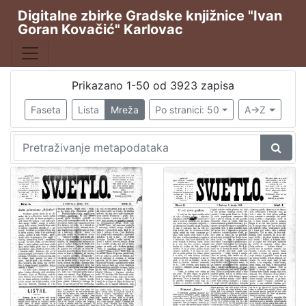
Digitalne zbirke Gradske knjižnice "Ivan
Goran Kovačić" Karlovac
Publikacija
Karlovački tjednik
2691
Hrvatska sloboda
543
Prikazano 1-50 od 3923 zapisa
Svjetlo
388
Faseta
Lista
Mreža
Po stranici: 50
A->Z
Svjetlo : slobodni neodvisni i nepolitički list
254
Svjetlo : prilog za kulturu, nauku i umjetnost.
45
[
6
]
Vrsta
građe
Novine
3923