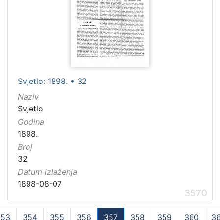
Svjetlo: 1898. • 32
Naziv
Svjetlo
Godina
1898.
Broj
32
Datum izlaženja
1898-08-07
3570
353
354
355
356
357
358
359
360
36