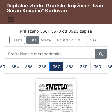
Digitalne zbirke Gradske knjižnice "Ivan
Goran Kovačić" Karlovac
Publikacija
Karlovački tjednik
2676
Hrvatska sloboda
544
Prikazano 3561-3570 od 3923 zapisa
Svjetlo
381
Faseta
Lista
Mreža
Po stranici: 10
Z->A
Svjetlo : slobodni neodvisni i nepolitički list
253
Svjetlo : prilog za kulturu, nauku i umjetnost.
45
353
354
355
356
357
358
359
360
36
(current)
[
6
]
Vrsta
građe
Novine
3901