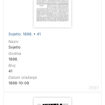
[
1
]
Godina
Svjetlo: 1898. • 41
1884
104
Naziv
1885
74
Svjetlo
Godina
1886
31
1898.
1889
54
Broj
1890
53
41
Datum izlaženja
1898-10-09
3561
[
8
4
]