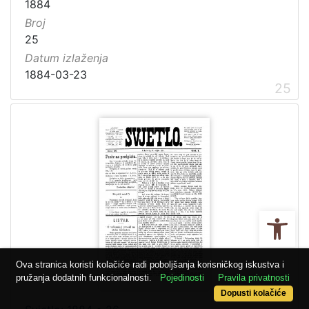
1884
Broj
25
Datum izlaženja
1884-03-23
25
Ope
Ova stranica koristi kolačiće radi poboljšanja korisničkog iskustva i
pružanja dodatnih funkcionalnosti.
Pojedinosti
Pravila privatnosti
Dopusti kolačiće