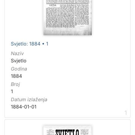
[
1
]
Godina
Svjetlo: 1884 • 1
1884
104
Naziv
1885
74
Svjetlo
Godina
1886
31
1884
1889
54
Broj
1890
53
1
Datum izlaženja
1884-01-01
1
[
9
1
]