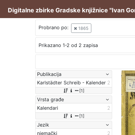
Digitalne zbirke Gradske knjižnice "Ivan G
Probrano po:
1865
Prikazano 1-2 od 2 zapisa
Publikacija
Karlstädter Schreib - Kalender
2
[1]
Vrsta građe
Kalendari
2
[1]
Jezik
njemački
2