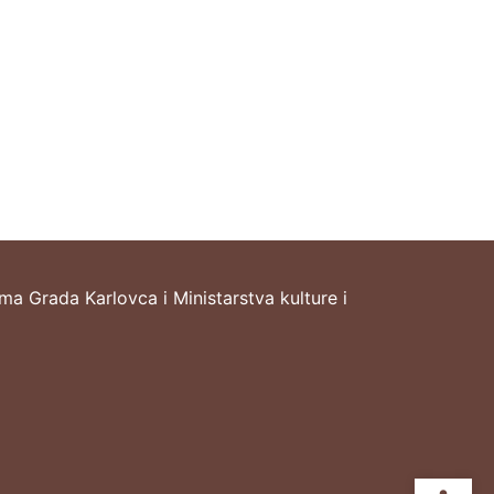
ima Grada Karlovca i Ministarstva kulture i
Ope