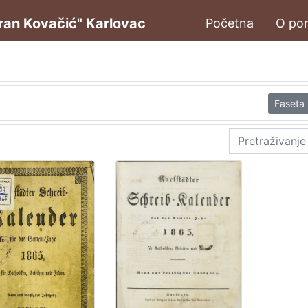
oran Kovačić" Karlovac
Početna
O por
Faseta