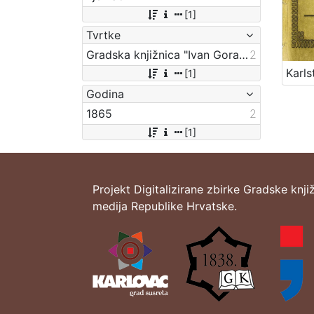
[1]
Tvrtke
Gradska knjižnica "Ivan Goran Kovačić" Karlovac
2
[1]
Godina
1865
2
[1]
Projekt Digitalizirane zbirke Gradske knji
medija Republike Hrvatske.