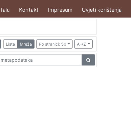
talu
Kontakt
Impresum
Uvjeti korištenja
Lista
Mreža
Po stranici: 50
A->Z