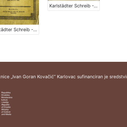
Karlstädter Schreib - Kalender – 1865
Karlstädter Schreib - Kalender – 1865
žnice „Ivan Goran Kovačić“ Karlovac sufinanciran je sredstv