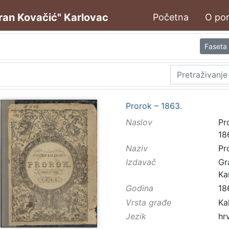
oran Kovačić" Karlovac
Početna
O por
Faseta
Prorok – 1863.
Naslov
Pr
18
Naziv
Pr
Izdavač
Gr
Ka
Godina
18
Vrsta građe
Ka
Jezik
hr