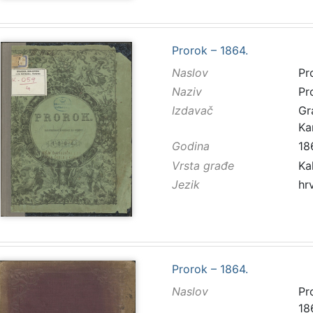
Prorok – 1864.
Naslov
Pr
Naziv
Pr
Izdavač
Gr
Ka
Godina
18
Vrsta građe
Ka
Jezik
hr
Prorok – 1864.
Naslov
Pr
18