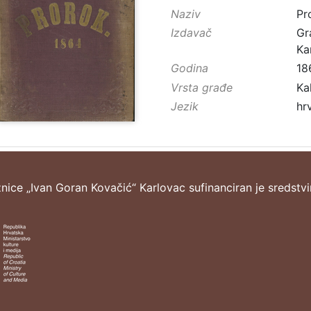
Naziv
Pr
Izdavač
Gr
Ka
Godina
18
Vrsta građe
Ka
Jezik
hr
žnice „Ivan Goran Kovačić“ Karlovac sufinanciran je sredstv