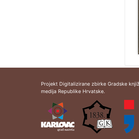
Projekt Digitalizirane zbirke Gradske knji
medija Republike Hrvatske.