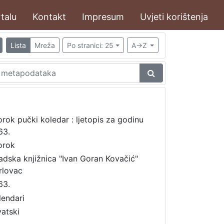
talu
Kontakt
Impresum
Uvjeti korištenja
Lista
Mreža
Po stranici: 25
A->Z
orok pučki koledar : ljetopis za godinu
63.
orok
adska knjižnica "Ivan Goran Kovačić"
rlovac
63.
lendari
vatski