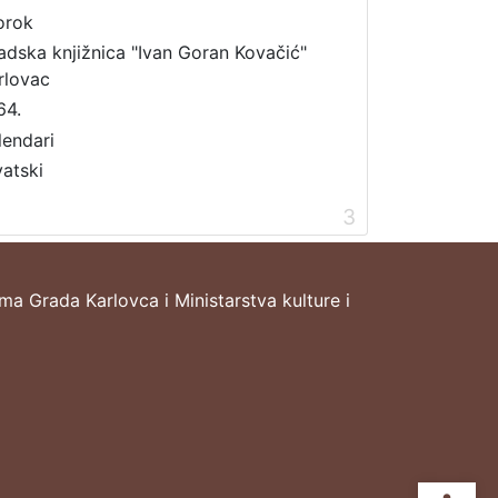
orok
adska knjižnica "Ivan Goran Kovačić"
rlovac
64.
lendari
vatski
3
ima Grada Karlovca i Ministarstva kulture i
Ope