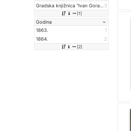
Gradska knjižnica "Ivan Goran Kovačić" Karlovac
3
[1]
Godina
1863.
1
1864.
2
[2]