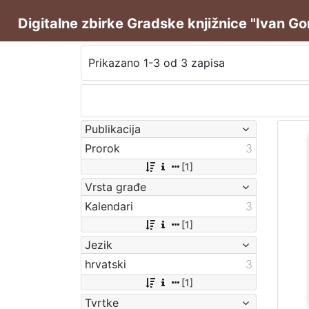
Digitalne zbirke Gradske knjižnice "Ivan G
Prikazano 1-3 od 3 zapisa
Publikacija
Prorok
3
[1]
Vrsta građe
Kalendari
3
[1]
Jezik
hrvatski
3
[1]
Tvrtke