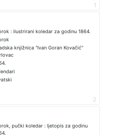
1
orok : ilustrirani koledar za godinu 1864.
orok
adska knjižnica "Ivan Goran Kovačić"
rlovac
64.
lendari
vatski
2
orok, pučki koledar : ljetopis za godinu
64.