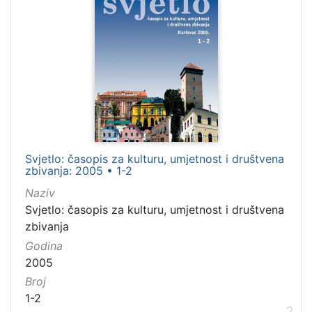
Zacharia, Friedrich Wilhelm (1726–1777)
5
[
9
3
]
Jezik
njemački
95
Svjetlo: časopis za kulturu, umjetnost i društvena
hrvatski
39
zbivanja: 2005 • 1-2
latinski
22
Naziv
Svjetlo: časopis za kulturu, umjetnost i društvena
srpski
18
zbivanja
talijanski
6
Godina
2005
Broj
[
1-2
8
2