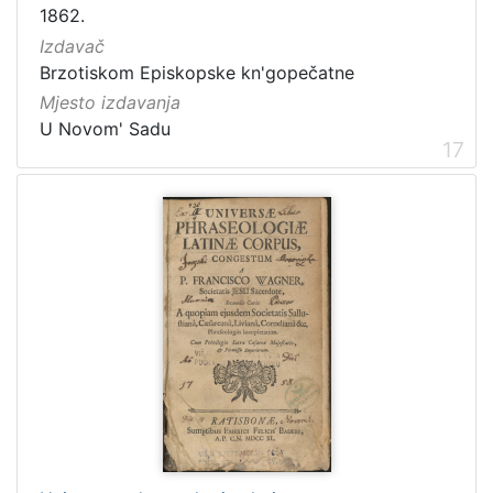
1862.
Izdavač
Brzotiskom Episkopske kn'gopečatne
Mjesto izdavanja
U Novom' Sadu
17