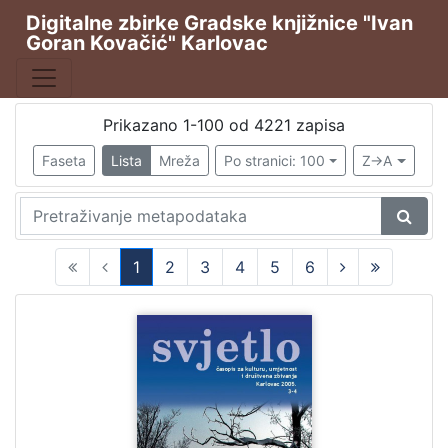
Digitalne zbirke Gradske knjižnice "Ivan
Goran Kovačić" Karlovac
Publikacija
Karlovački tjednik
2691
Hrvatska sloboda
544
Prikazano 1-100 od 4221 zapisa
Svjetlo
388
Faseta
Lista
Mreža
Po stranici: 100
Z->A
Svjetlo : slobodni neodvisni i nepolitički list
257
Svjetlo: časopis za kulturu, umjetnost i društvena zbivanj
62
1
2
3
4
5
6
(current)
[
1
0
1
]
Vrsta
građe