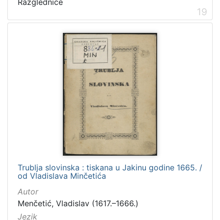
Razglednice
19
Trublja slovinska : tiskana u Jakinu godine 1665. /
od Vladislava Minčetića
Autor
Menčetić, Vladislav (1617.–1666.)
Jezik