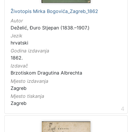
[
2
Životopis Mirka Bogovića_Zagreb_1862
]
Autor
Godina
Deželić, Đuro Stjepan (1838.–1907.)
1840.
1
Jezik
1841.
1
hrvatski
1850.
1
Godina izdavanja
1853.
1
1862.
1859.
2
Izdavač
Brzotiskom Dragutina Albrechta
Mjesto izdavanja
Zagreb
[
Mjesto tiskanja
1
Zagreb
1
4
8
]