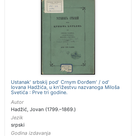
Ustanak' srbskij pod' Crnym Đorđem' / od'
Iovana Hadžića, u kn'ižestvu nazvanoga Miloša
Svetića : Prve tri godine.
Autor
Hadžić, Jovan (1799.–1869.)
Jezik
srpski
Godina izdavanja