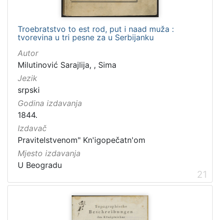
Troebratstvo to est rod, put i naad muža :
tvorevina u tri pesne za u Serbijanku
Autor
Milutinović Sarajlija, , Sima
Jezik
srpski
Godina izdavanja
1844.
Izdavač
Pravitelstvenom" Kn'igopečatn'om
Mjesto izdavanja
U Beogradu
21