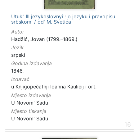
Utuk" III jezykoslovnyî : o jezyku i pravopisu
srbskom' / od' M. Svetića
Autor
Hadžić, Jovan (1799.–1869.)
Jezik
srpski
Godina izdavanja
1846.
Izdavač
u Knjigopečatnji Ioanna Kaulicij i ort.
Mjesto izdavanja
U Novom' Sadu
Mjesto tiskanja
U Novom' Sadu
16