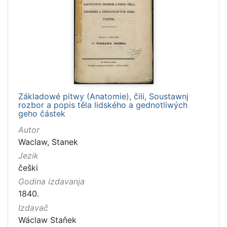
Základowé pitwy (Anatomie), čili, Soustawnj
rozbor a popis těla lidského a gednotliwých
geho částek
Autor
Waclaw, Stanek
Jezik
češki
Godina izdavanja
1840.
Izdavač
Wáclaw Staňek