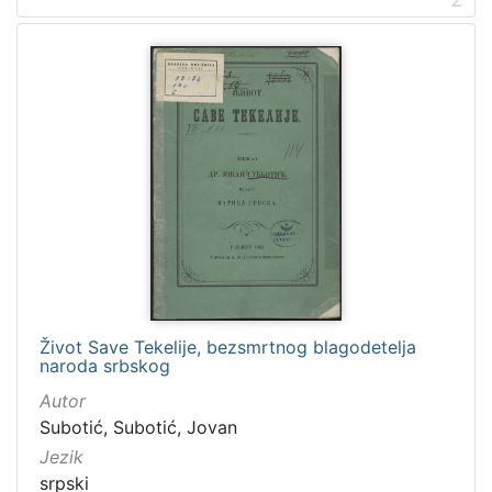
]
Mjesto
Berlin
16
Wien
11
Stuttgart
7
Karlovac
6
Leipzig
5
[
6
Život Save Tekelije, bezsmrtnog blagodetelja
2
naroda srbskog
]
Autor
Tvrtke
Subotić, Subotić, Jovan
Gradska knjižnica "Ivan Goran Kovačić" Karlovac
26
Jezik
Gustav Hempel
12
srpski