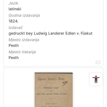
Jezik
latinski
Godina izdavanja
1824.
Izdavač
gedruckt bey Ludwig Landerer Edlen v. Füskut
Mjesto izdavanja
Pesth
Mjesto tiskanja
Pesth
22
Ope