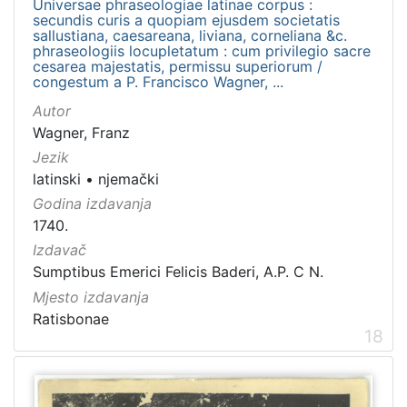
Universae phraseologiae latinae corpus :
secundis curis a quopiam ejusdem societatis
sallustiana, caesareana, liviana, corneliana &c.
phraseologiis locupletatum : cum privilegio sacre
cesarea majestatis, permissu superiorum /
congestum a P. Francisco Wagner, ...
Autor
Wagner, Franz
Jezik
latinski
•
njemački
Godina izdavanja
1740.
Izdavač
Sumptibus Emerici Felicis Baderi, A.P. C N.
Mjesto izdavanja
Ratisbonae
18