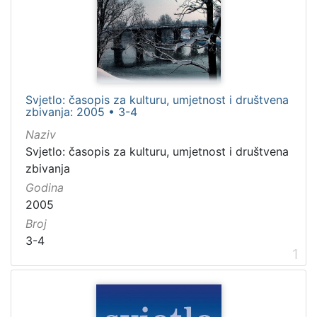
Novine
3924
Knjige
144
časopis
60
Razglednice
51
Svjetlo: časopis za kulturu, umjetnost i društvena
Kalendari
26
zbivanja: 2005 • 3-4
Naziv
Svjetlo: časopis za kulturu, umjetnost i društvena
[
zbivanja
7
Godina
]
2005
Osoba
Broj
Boerne, Ludwig (1786.–1837.)
9
3-4
1
Paul, Jean (1763–1825)
5
Genovesi, Antonio (1713.–1769.)
5
Wieland, Christoph (1733–1813)
5