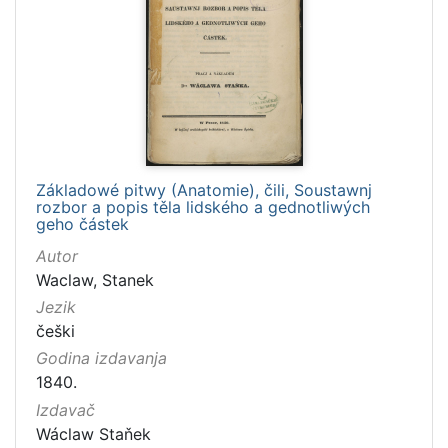
Základowé pitwy (Anatomie), čili, Soustawnj
rozbor a popis těla lidského a gednotliwých
geho částek
Autor
Waclaw, Stanek
Jezik
češki
Godina izdavanja
1840.
Izdavač
Wáclaw Staňek