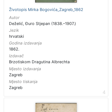
[
2
Životopis Mirka Bogovića_Zagreb_1862
]
Autor
Godina
Deželić, Đuro Stjepan (1838.–1907.)
1840.
1
Jezik
1841.
1
hrvatski
1850.
1
Godina izdavanja
1853.
1
1862.
1859.
2
Izdavač
Brzotiskom Dragutina Albrechta
Mjesto izdavanja
Zagreb
[
Mjesto tiskanja
1
Zagreb
1
4
8
]