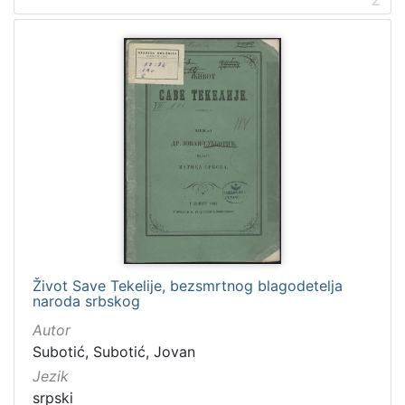
]
Mjesto
Berlin
16
Wien
11
Stuttgart
7
Karlovac
6
Venetiis
5
[
6
Život Save Tekelije, bezsmrtnog blagodetelja
2
naroda srbskog
]
Autor
Tvrtke
Subotić, Subotić, Jovan
Gradska knjižnica "Ivan Goran Kovačić" Karlovac
26
Jezik
Gustav Hempel
12
srpski