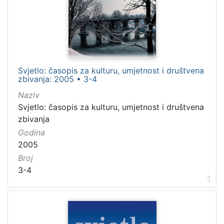
Novine
3924
Knjige
144
časopis
60
Razglednice
51
Svjetlo: časopis za kulturu, umjetnost i društvena
Kalendari
26
zbivanja: 2005 • 3-4
Naziv
Svjetlo: časopis za kulturu, umjetnost i društvena
[
zbivanja
7
Godina
]
2005
Osoba
Broj
Boerne, Ludwig (1786.–1837.)
9
3-4
1
Genovesi, Antonio (1713.–1769.)
5
Wieland, Christoph (1733–1813)
5
Zacharia, Friedrich Wilhelm (1726–1777)
5