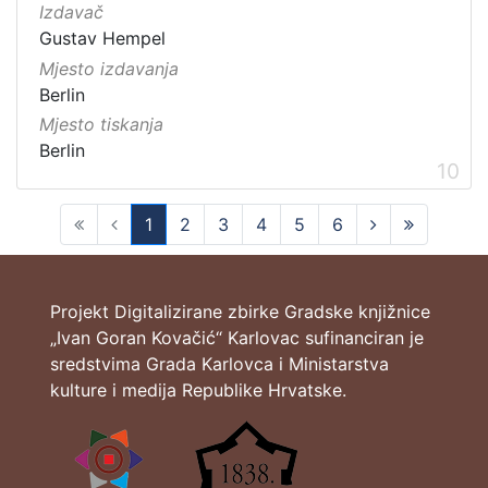
Izdavač
Gustav Hempel
Mjesto izdavanja
Berlin
Mjesto tiskanja
Berlin
10
1
2
3
4
5
6
(current)
Projekt Digitalizirane zbirke Gradske knjižnice
„Ivan Goran Kovačić“ Karlovac sufinanciran je
sredstvima Grada Karlovca i Ministarstva
kulture i medija Republike Hrvatske.