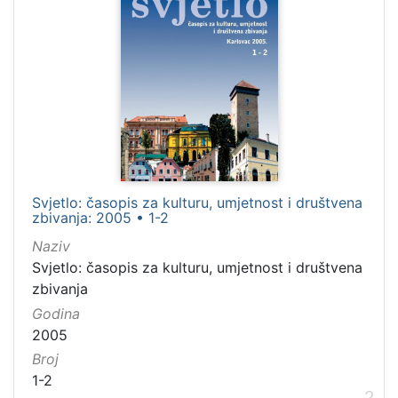
Paul, Jean (1763–1825)
5
[
9
3
]
Jezik
njemački
95
Svjetlo: časopis za kulturu, umjetnost i društvena
hrvatski
39
zbivanja: 2005 • 1-2
latinski
22
Naziv
Svjetlo: časopis za kulturu, umjetnost i društvena
srpski
18
zbivanja
talijanski
6
Godina
2005
Broj
[
1-2
8
2