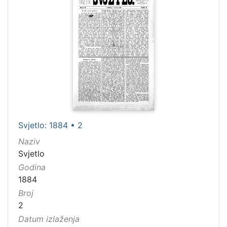
[
2
6
]
Jezik
njemački
40
hrvatski
20
Svjetlo: 1884 • 2
latinski
11
Naziv
srpski
5
Svjetlo
ruski
1
Godina
1884
Broj
[
2
6
Datum izlaženja
]