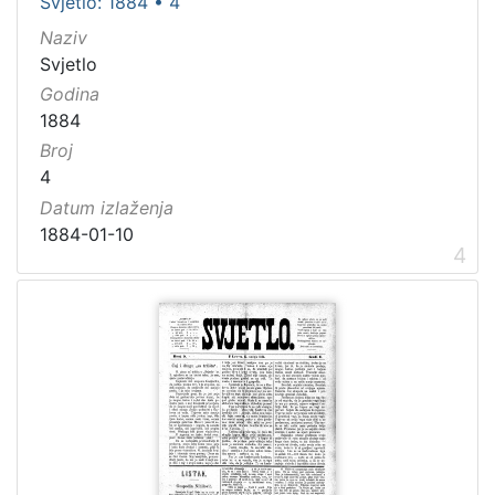
Svjetlo: 1884 • 4
]
Godina
Naziv
Svjetlo
1840.
1
Godina
1841.
1
1884
1850.
1
Broj
1853.
1
4
1859.
2
Datum izlaženja
1884-01-10
4
[
1
1
2
]