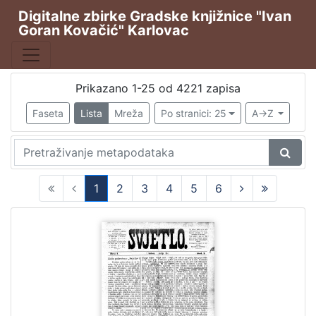
Digitalne zbirke Gradske knjižnice "Ivan
Goran Kovačić" Karlovac
Publikacija
Karlovački tjednik
2677
Hrvatska sloboda
544
Prikazano 1-25 od 4221 zapisa
Svjetlo
381
Faseta
Lista
Mreža
Po stranici: 25
A->Z
Svjetlo : slobodni neodvisni i nepolitički list
256
Svjetlo: časopis za kulturu, umjetnost i društvena zbivanj
59
1
2
3
4
5
6
(current)
[
5
3
]
Vrsta
građe