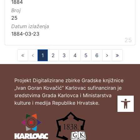
1884
Broj
25
Datum izlaženja
1884-03-23
25
1
2
3
4
5
6
(current)
Projekt Digitalizirane zbirke Gradske knjižnice
„Ivan Goran Kovačić“ Karlovac sufinanciran je
sredstvima Grada Karlovca i Ministarstva
Ope
kulture i medija Republike Hrvatske.