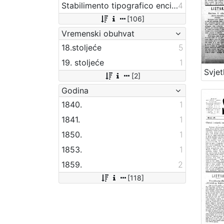
Stabilimento tipografico enciclopedico di Girolamo Tasso
4
[106]
Vremenski obuhvat
18.stoljeće
5
19. stoljeće
1
Svjet
[2]
Godina
1840.
1
1841.
1
1850.
1
1853.
1
1859.
2
[118]