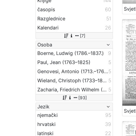
Knjige
144
Svjet
časopis
60
Razglednice
51
Kalendari
26
[7]
Osoba
Boerne, Ludwig (1786.–1837.)
9
Paul, Jean (1763–1825)
5
Genovesi, Antonio (1713.–1769.)
5
Wieland, Christoph (1733–1813)
5
Zacharia, Friedrich Wilhelm (1726–1777)
5
[93]
Jezik
Svjet
njemački
95
hrvatski
39
latinski
22