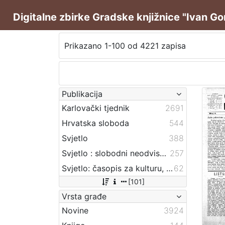
Digitalne zbirke Gradske knjižnice "Ivan G
Prikazano 1-100 od 4221 zapisa
Publikacija
Karlovački tjednik
2691
Hrvatska sloboda
544
Svjetlo
388
Svjetlo : slobodni neodvisni i nepolitički list
257
Svjetlo: časopis za kulturu, umjetnost i društvena zbivanja
62
[101]
Vrsta građe
Novine
3924