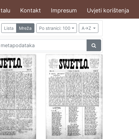
talu
Kontakt
Impresum
Uvjeti korištenja
Lista
Mreža
Po stranici: 100
A->Z