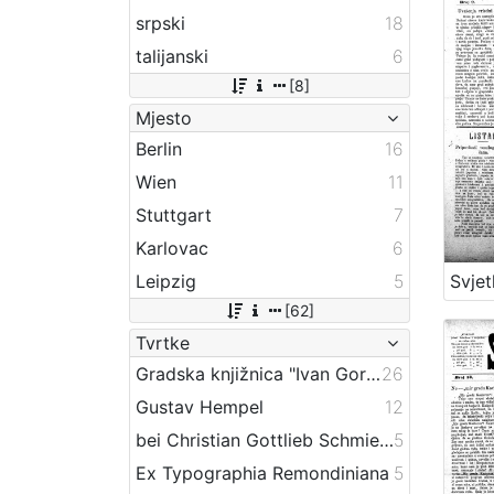
srpski
18
talijanski
6
[8]
Mjesto
Berlin
16
Wien
11
Stuttgart
7
Karlovac
6
Leipzig
5
Svjet
[62]
Tvrtke
Gradska knjižnica "Ivan Goran Kovačić" Karlovac
26
Gustav Hempel
12
bei Christian Gottlieb Schmieder
5
Ex Typographia Remondiniana
5