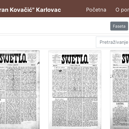
oran Kovačić" Karlovac
Početna
O por
Faseta