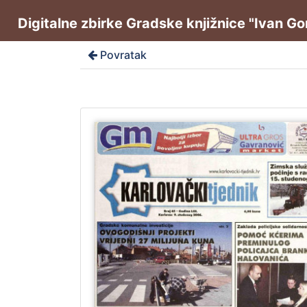
Digitalne zbirke Gradske knjižnice "Ivan G
Povratak