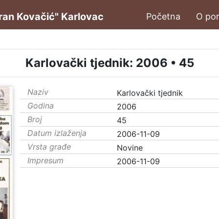
oran Kovačić" Karlovac
Početna
O por
Karlovački tjednik: 2006 • 45
Naziv
Karlovački tjednik
Godina
2006
Broj
45
Datum izlaženja
2006-11-09
Vrsta građe
Novine
Impresum
2006-11-09