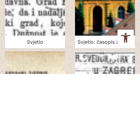
Ope
Svjetlo
Svjetlo: časopis za kulturu, umjetnost i društvena zbivanja