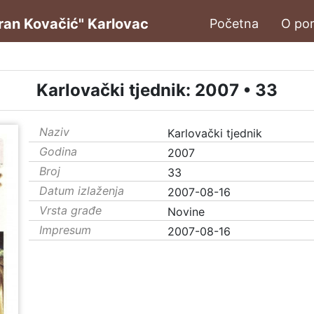
oran Kovačić" Karlovac
Početna
O por
Karlovački tjednik: 2007 • 33
Naziv
Karlovački tjednik
Godina
2007
Broj
33
Datum izlaženja
2007-08-16
Vrsta građe
Novine
Impresum
2007-08-16