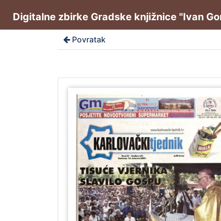
Digitalne zbirke Gradske knjižnice "Ivan G
Povratak