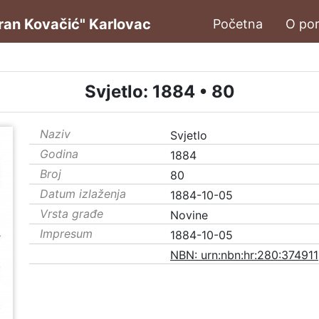
oran Kovačić" Karlovac
Početna
O por
Svjetlo: 1884 • 80
Naziv
Svjetlo
Godina
1884
Broj
80
Datum izlaženja
1884-10-05
Vrsta građe
Novine
Impresum
1884-10-05
NBN: urn:nbn:hr:280:374911