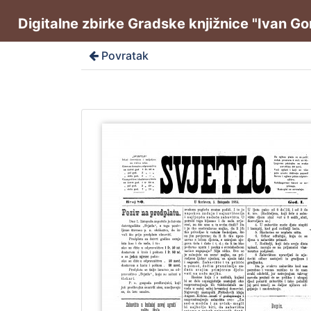
Digitalne zbirke Gradske knjižnice "Ivan G
Povratak