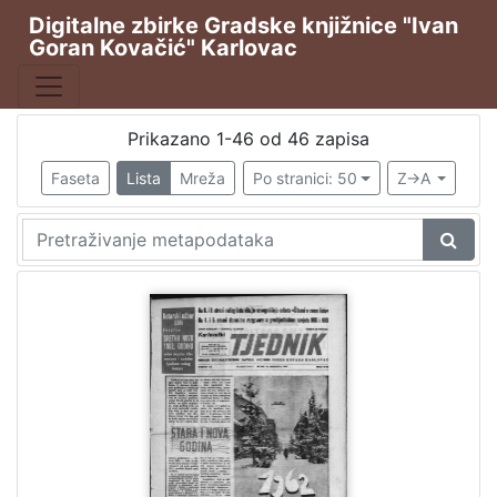
Digitalne zbirke Gradske knjižnice "Ivan
Goran Kovačić" Karlovac
Publikacija
Karlovački tjednik
46
Prikazano 1-46 od 46 zapisa
Faseta
Lista
Mreža
Po stranici: 50
Z->A
[
1
]
Vrsta
građe
Novine
46
[
1
]