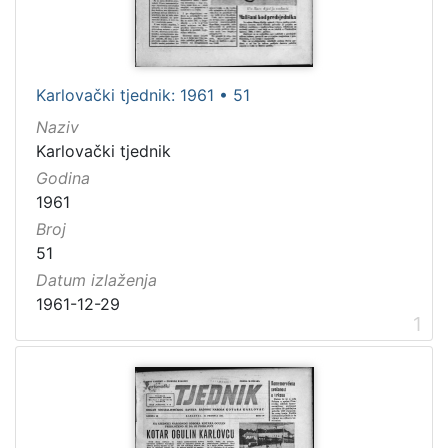
Godina
1961
46
Karlovački tjednik: 1961 • 51
Naziv
[
Karlovački tjednik
1
Godina
]
1961
Broj
51
Datum izlaženja
1961-12-29
1