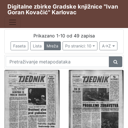
Digitalne zbirke Gradske knjižnice "Ivan
Goran Kovačić" Karlovac
Publikacija
Karlovački tjednik
49
Prikazano 1-10 od 49 zapisa
Faseta
Lista
Mreža
Po stranici: 10
A->Z
[
1
]
Vrsta
građe
Novine
49
[
1
]