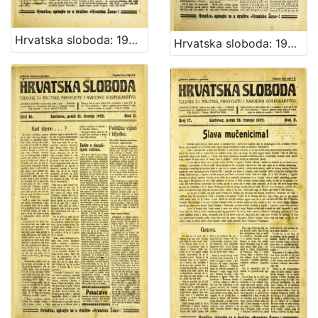
Hrvatska sloboda: 1922 • 14
Hrvatska sloboda: 1922 • 15