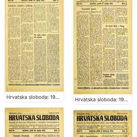
Hrvatska sloboda: 1922 • 28
Hrvatska sloboda: 1922 • 29