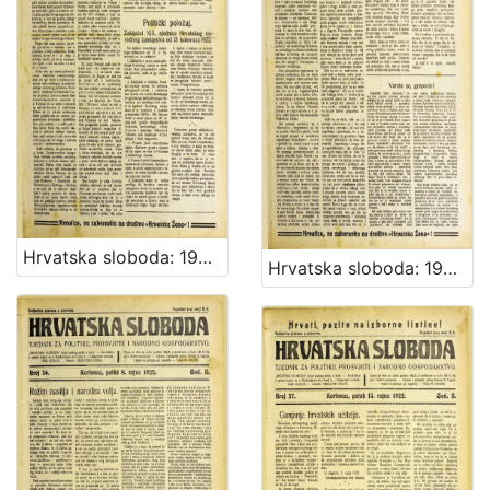
Hrvatska sloboda: 1922 • 34
Hrvatska sloboda: 1922 • 35