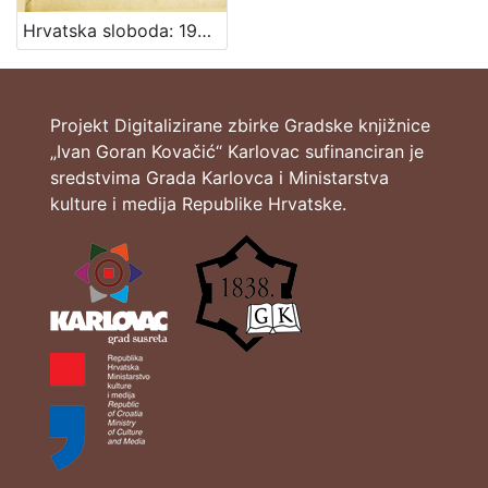
Hrvatska sloboda: 1922 • 51
Projekt Digitalizirane zbirke Gradske knjižnice
„Ivan Goran Kovačić“ Karlovac sufinanciran je
sredstvima Grada Karlovca i Ministarstva
kulture i medija Republike Hrvatske.