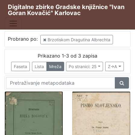
Digitalne zbirke Gradske knjižnice "Ivan
Goran Kovačić" Karlovac
Publikacija
Životopis Mirka Bogovića
1
Probrano po:
Brzotiskom Dragutina Albrechta
Prikazano 1-3 od 3 zapisa
[
1
Faseta
Lista
Mreža
Po stranici: 25
Z->A
]
Osoba
Deželić, Đuro Stjepan (1838.–1907.)
1
[
1
]
Jezik