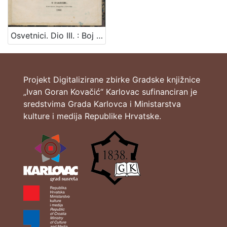
[
1
Osvetnici. Dio III. : Boj turski i crnogorski god. 1862. : Pjesma od Radovana.
]
Projekt Digitalizirane zbirke Gradske knjižnice
„Ivan Goran Kovačić“ Karlovac sufinanciran je
sredstvima Grada Karlovca i Ministarstva
kulture i medija Republike Hrvatske.