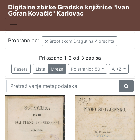
Digitalne zbirke Gradske knjižnice "Ivan
Goran Kovačić" Karlovac
Publikacija
Životopis Mirka Bogovića
1
Osvetnici III
1
Probrano po:
Brzotiskom Dragutina Albrechta
Prikazano 1-3 od 3 zapisa
[
Faseta
Lista
Mreža
Po stranici: 50
A->Z
2
]
Vrsta
građe
Knjige
2
[
1