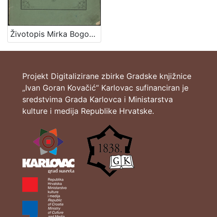
]
Mjesto
Zagreb
1
Životopis Mirka Bogovića_Zagreb_1862
U Zagrebu
1
U Zagrebu
1
Projekt Digitalizirane zbirke Gradske knjižnice
„Ivan Goran Kovačić“ Karlovac sufinanciran je
sredstvima Grada Karlovca i Ministarstva
[
kulture i medija Republike Hrvatske.
3
]
Tvrtke
Brzotiskom Dragutina Albrechta
3
[
1