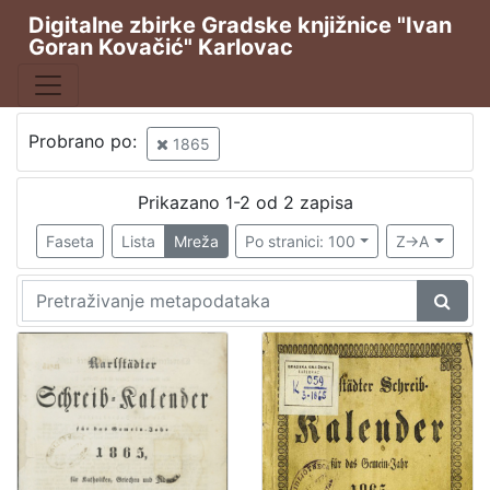
Digitalne zbirke Gradske knjižnice "Ivan
Goran Kovačić" Karlovac
Publikacija
Karlstädter Schreib - Kalender
2
Probrano po:
1865
Prikazano 1-2 od 2 zapisa
[
1
Faseta
Lista
Mreža
Po stranici: 100
Z->A
]
Vrsta
građe
Kalendari
2
[
1
]