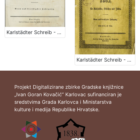
Jezik
njemački
2
Karlstädter Schreib - Kalender – 1865
[
1
]
Karlstädter Schreib - Kalender – 1865
Tvrtke
Gradska knjižnica "Ivan Goran Kovačić" Karlovac
2
Projekt Digitalizirane zbirke Gradske knjižnice
„Ivan Goran Kovačić“ Karlovac sufinanciran je
sredstvima Grada Karlovca i Ministarstva
[
1
kulture i medija Republike Hrvatske.
]
Godina
1865
2