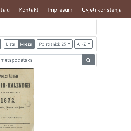
talu
Kontakt
Impresum
Uvjeti korištenja
Lista
Mreža
Po stranici: 25
A->Z