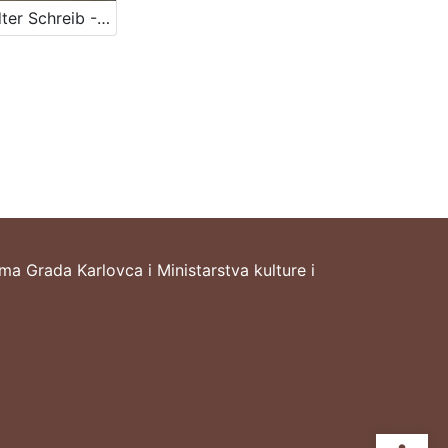
Karlstädter Schreib - Kalender – 1872.
ima Grada Karlovca i Ministarstva kulture i
Ope