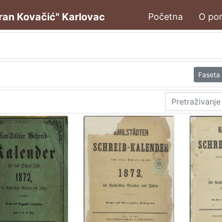
oran Kovačić" Karlovac
Početna
O por
Faseta