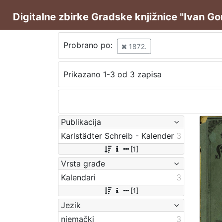
Digitalne zbirke Gradske knjižnice "Ivan G
Probrano po:
1872.
Prikazano 1-3 od 3 zapisa
Publikacija
Karlstädter Schreib - Kalender
3
[1]
Vrsta građe
Kalendari
3
[1]
Jezik
njemački
3