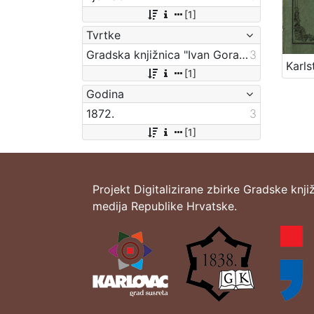
[1]
Tvrtke
Gradska knjižnica "Ivan Goran Kovačić" Karlovac
3
[1]
Godina
1872.
3
[1]
Projekt Digitalizirane zbirke Gradske knji
medija Republike Hrvatske.