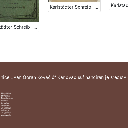
Karlstädter Schreib - Kalender – 1872.
Karlstädter Schreib - Kalender – 1872.
žnice „Ivan Goran Kovačić“ Karlovac sufinanciran je sredstv