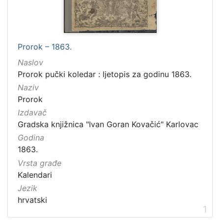
Jezik
hrvatski
3
Prorok – 1863.
Naslov
[
Prorok pučki koledar : ljetopis za godinu 1863.
1
Naziv
]
Prorok
Tvrtke
Izdavač
Gradska knjižnica "Ivan Goran Kovačić" Karlovac
3
Gradska knjižnica "Ivan Goran Kovačić" Karlovac
Godina
1863.
[
Vrsta građe
1
Kalendari
]
Jezik
Godina
hrvatski
1
1863.
1