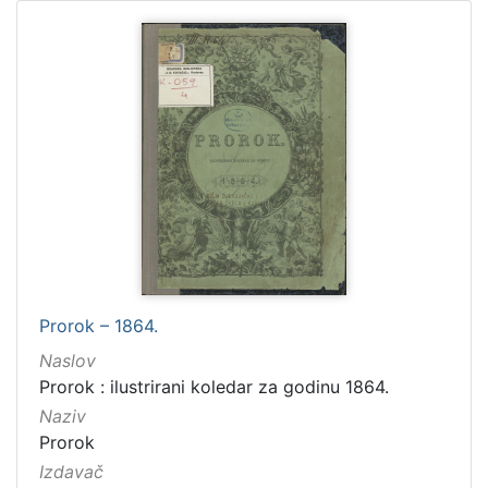
1864.
2
[
2
]
Prorok – 1864.
Naslov
Prorok : ilustrirani koledar za godinu 1864.
Naziv
Prorok
Izdavač