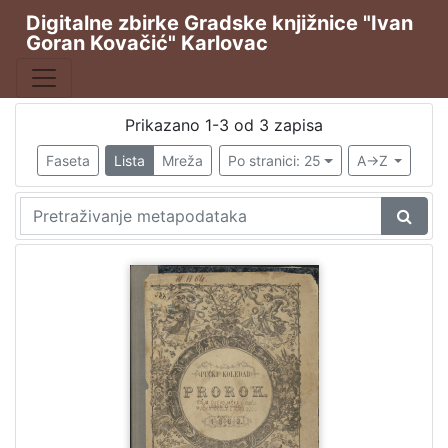
Digitalne zbirke Gradske knjižnice "Ivan
Goran Kovačić" Karlovac
Publikacija
Prorok
3
Prikazano 1-3 od 3 zapisa
Faseta
Lista
Mreža
Po stranici: 25
A->Z
[
1
]
Vrsta
građe
Kalendari
3
[
1
]