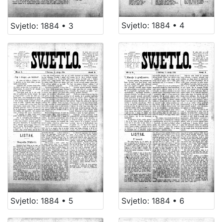
Svjetlo: 1884 • 4
Svjetlo: 1884 • 3
[
2
6
]
Jezik
njemački
40
hrvatski
20
latinski
11
srpski
5
ruski
1
[
Svjetlo: 1884 • 5
Svjetlo: 1884 • 6
6
]