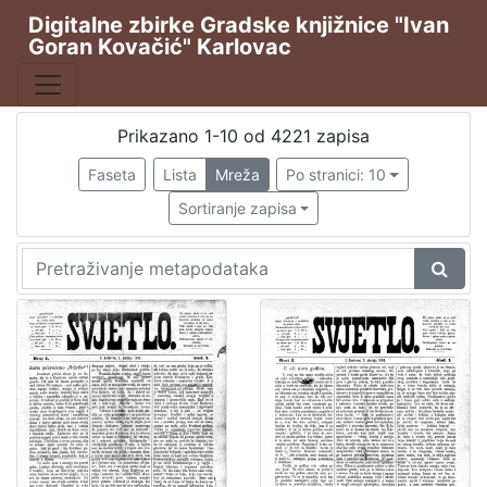
Digitalne zbirke Gradske knjižnice "Ivan
Goran Kovačić" Karlovac
Publikacija
Karlovački tjednik
2677
Hrvatska sloboda
544
Prikazano 1-10 od 4221 zapisa
Svjetlo
381
Faseta
Lista
Mreža
Po stranici: 10
Svjetlo : slobodni neodvisni i nepolitički list
256
Sortiranje zapisa
Svjetlo: časopis za kulturu, umjetnost i društvena zbivanj
59
[
5
3
]
Vrsta
građe