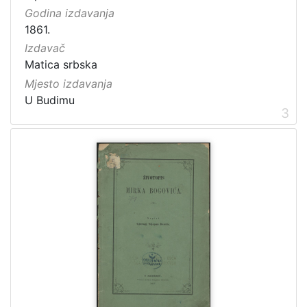
Godina izdavanja
Hoffmann und Campe
2
1861.
bei L. Brunet
2
Izdavač
Matica srbska
Mjesto izdavanja
[
U Budimu
3
3
4
]
Vremenski
obuhvat
18.stoljeće
5
19. stoljeće
1
[
2