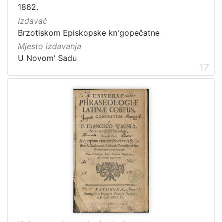
1862.
Izdavač
Brzotiskom Episkopske kn'gopečatne
Mjesto izdavanja
U Novom' Sadu
17