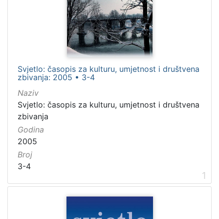
Novine
3902
časopis
57
Knjige
42
Kalendari
26
foto - monografija
2
Svjetlo: časopis za kulturu, umjetnost i društvena
zbivanja: 2005 • 3-4
Naziv
[
Svjetlo: časopis za kulturu, umjetnost i društvena
5
zbivanja
]
Godina
Osoba
2005
Boerne, Ludwig (1786.–1837.)
7
Broj
Genovesi, Antonio (1713.–1769.)
5
3-4
1
Dickens, Charles
4
Đorđić,Ignacije
3
Krapek, Hinko (1841–1915)
3