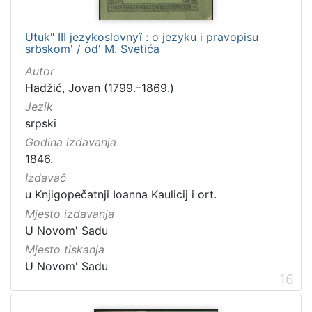
Utuk" III jezykoslovnyî : o jezyku i pravopisu
srbskom' / od' M. Svetića
Autor
Hadžić, Jovan (1799.–1869.)
Jezik
srpski
Godina izdavanja
1846.
Izdavač
u Knjigopečatnji Ioanna Kaulicij i ort.
Mjesto izdavanja
U Novom' Sadu
Mjesto tiskanja
U Novom' Sadu
16