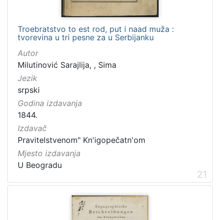
Troebratstvo to est rod, put i naad muža :
tvorevina u tri pesne za u Serbijanku
Autor
Milutinović Sarajlija, , Sima
Jezik
srpski
Godina izdavanja
1844.
Izdavač
Pravitelstvenom" Kn'igopečatn'om
Mjesto izdavanja
U Beogradu
21