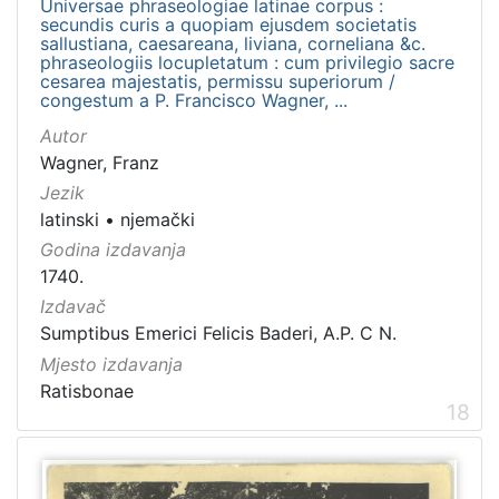
Universae phraseologiae latinae corpus :
secundis curis a quopiam ejusdem societatis
sallustiana, caesareana, liviana, corneliana &c.
phraseologiis locupletatum : cum privilegio sacre
cesarea majestatis, permissu superiorum /
congestum a P. Francisco Wagner, ...
Autor
Wagner, Franz
Jezik
latinski
•
njemački
Godina izdavanja
1740.
Izdavač
Sumptibus Emerici Felicis Baderi, A.P. C N.
Mjesto izdavanja
Ratisbonae
18