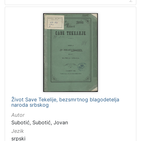
Mjesto
Zagreb
5
Venetiis
5
Karlovac
4
Stuttgart
4
Beograd
4
[
2
3
Život Save Tekelije, bezsmrtnog blagodetelja
]
naroda srbskog
Tvrtke
Autor
Gradska knjižnica "Ivan Goran Kovačić" Karlovac
25
Subotić, Subotić, Jovan
Ex Typographia Remondiniana
5
Jezik
srpski
Verlag von Adolph Krabbe
3