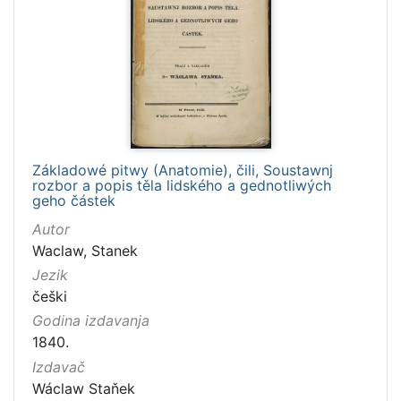
Základowé pitwy (Anatomie), čili, Soustawnj
rozbor a popis těla lidského a gednotliwých
geho částek
Autor
Waclaw, Stanek
Jezik
češki
Godina izdavanja
1840.
Izdavač
Wáclaw Staňek