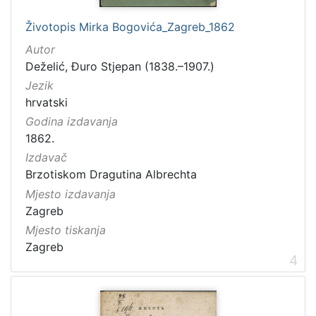
]
Godina
Životopis Mirka Bogovića_Zagreb_1862
1840.
1
Autor
1841.
1
Deželić, Đuro Stjepan (1838.–1907.)
1850.
1
Jezik
hrvatski
1853.
1
Godina izdavanja
1859.
2
1862.
Izdavač
Brzotiskom Dragutina Albrechta
[
Mjesto izdavanja
1
Zagreb
1
Mjesto tiskanja
2
Zagreb
]
4