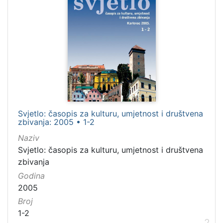
[
2
6
]
Jezik
njemački
40
hrvatski
20
Svjetlo: časopis za kulturu, umjetnost i društvena
zbivanja: 2005 • 1-2
latinski
11
Naziv
srpski
5
Svjetlo: časopis za kulturu, umjetnost i društvena
ruski
1
zbivanja
Godina
2005
[
Broj
6
1-2
]
2