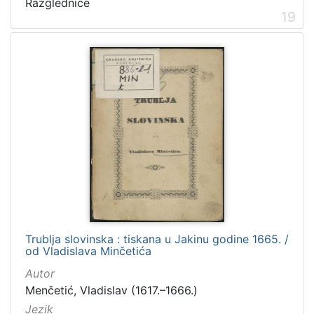
Razglednice
19
Trublja slovinska : tiskana u Jakinu godine 1665. /
od Vladislava Minčetića
Autor
Menčetić, Vladislav (1617.–1666.)
Jezik