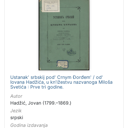
Ustanak' srbskij pod' Crnym Đorđem' / od'
Iovana Hadžića, u kn'ižestvu nazvanoga Miloša
Svetića : Prve tri godine.
Autor
Hadžić, Jovan (1799.–1869.)
Jezik
srpski
Godina izdavanja