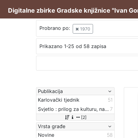
Digitalne zbirke Gradske knjižnice "Ivan G
Probrano po:
1970
Prikazano 1-25 od 58 zapisa
Publikacija
Karlovački tjednik
51
Svjetlo : prilog za kulturu, nauku i umjetnost.
7
[2]
Vrsta građe
Novine
58