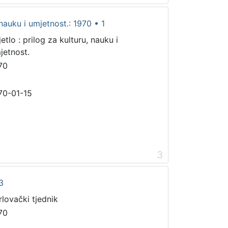
 nauku i umjetnost.: 1970 • 1
etlo : prilog za kulturu, nauku i
jetnost.
70
70-01-15
3
3
rlovački tjednik
70