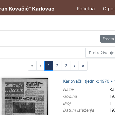
oran Kovačić" Karlovac
Početna
O por
Faseta
1
2
3
(current)
Karlovački tjednik: 1970 • 
Naziv
Ka
Godina
19
Broj
1
Datum izlaženja
19