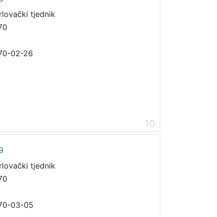
rlovački tjednik
70
70-02-26
10
9
rlovački tjednik
70
70-03-05