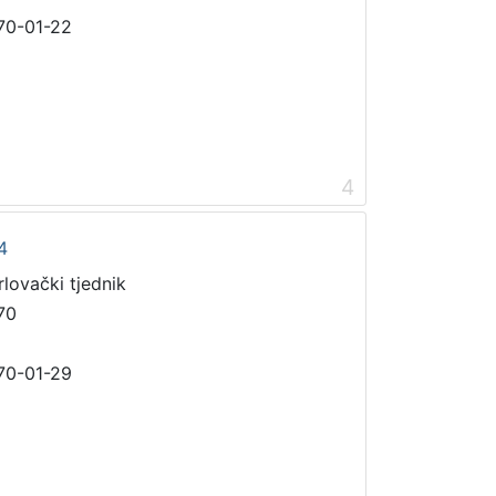
70-01-22
4
4
rlovački tjednik
70
70-01-29