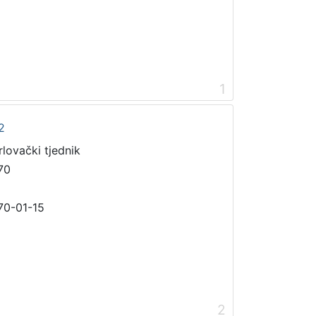
1
2
rlovački tjednik
70
70-01-15
2