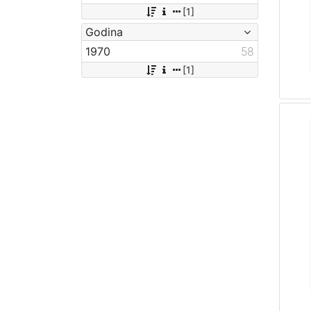
[1]
Godina
1970
58
[1]