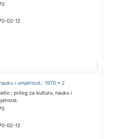
70
70-02-12
7
 nauku i umjetnost.: 1970 • 2
etlo : prilog za kulturu, nauku i
jetnost.
70
70-02-12