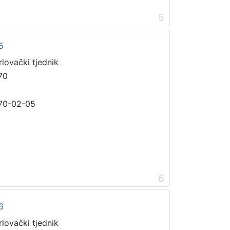
5
5
rlovački tjednik
70
70-02-05
6
6
rlovački tjednik