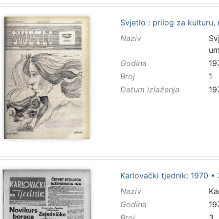
Svjetlo : prilog za kulturu,
Naziv
Svj
um
Godina
19
Broj
1
Datum izlaženja
19
Karlovački tjednik: 1970 • 
Naziv
Ka
Godina
19
Broj
3