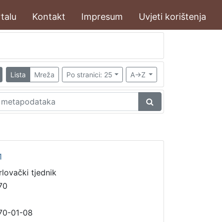
talu
Kontakt
Impresum
Uvjeti korištenja
Lista
Mreža
Po stranici: 25
A->Z
1
rlovački tjednik
70
70-01-08