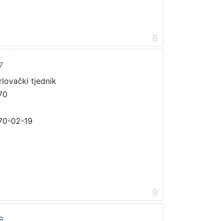
8
7
rlovački tjednik
70
70-02-19
9
8