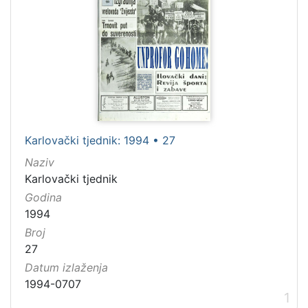
[
2
]
Godina
1994
54
[
Karlovački tjednik: 1994 • 27
1
Naziv
]
Karlovački tjednik
Godina
1994
Broj
27
Datum izlaženja
1994-0707
1