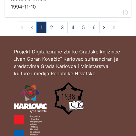
1994-11-10
10
1
2
3
4
5
6
(current)
Projekt Digitalizirane zbirke Gradske knjižnice
„Ivan Goran Kovačić“ Karlovac sufinanciran je
sredstvima Grada Karlovca i Ministarstva
kulture i medija Republike Hrvatske.