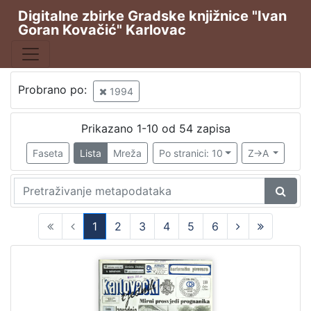
Digitalne zbirke Gradske knjižnice "Ivan
Goran Kovačić" Karlovac
Publikacija
Karlovački tjednik
52
Svjetlo: časopis za kulturu, umjetnost i društvena zbivanj
2
Probrano po:
1994
Prikazano 1-10 od 54 zapisa
[
Faseta
Lista
Mreža
Po stranici: 10
Z->A
2
]
Vrsta
građe
1
2
3
4
5
6
Novine
52
(current)
časopis
2