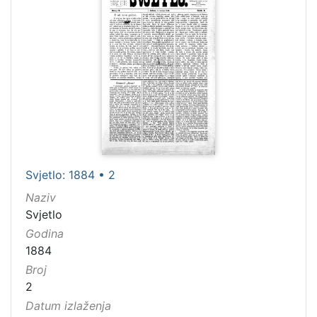
Zacharia, Friedrich Wilhelm (1726–1777)
5
[
9
3
]
Jezik
njemački
95
hrvatski
39
Svjetlo: 1884 • 2
latinski
22
Naziv
srpski
18
Svjetlo
Godina
talijanski
6
1884
Broj
2
[
Datum izlaženja
8