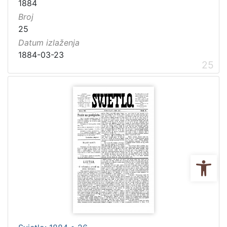
1884
Broj
25
Datum izlaženja
1884-03-23
25
Ope