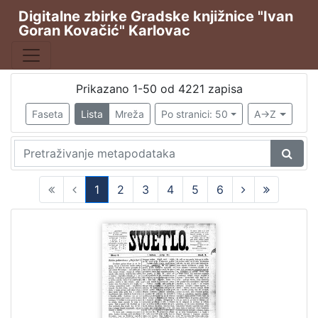
Digitalne zbirke Gradske knjižnice "Ivan
Goran Kovačić" Karlovac
Publikacija
Karlovački tjednik
2691
Hrvatska sloboda
544
Prikazano 1-50 od 4221 zapisa
Svjetlo
388
Faseta
Lista
Mreža
Po stranici: 50
A->Z
Svjetlo : slobodni neodvisni i nepolitički list
257
Svjetlo: časopis za kulturu, umjetnost i društvena zbivanj
62
1
2
3
4
5
6
(current)
[
1
0
1
]
Vrsta
građe