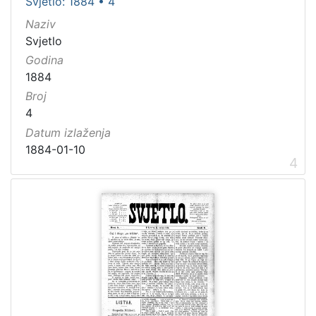
Svjetlo: 1884 • 4
[
2
Naziv
]
Svjetlo
Godina
Godina
1840.
1
1884
1841.
1
Broj
4
1850.
1
Datum izlaženja
1853.
1
1884-01-10
1859.
2
4
[
1
1
8
]