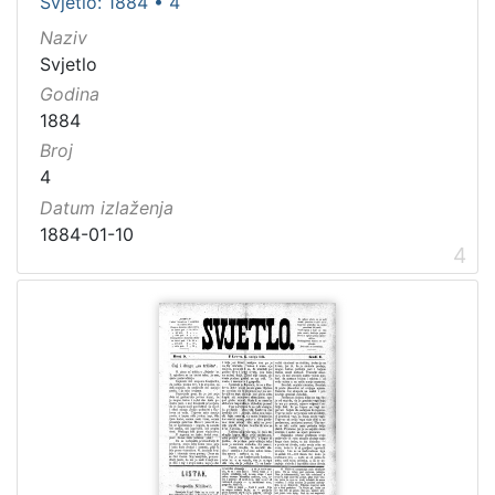
Svjetlo: 1884 • 4
[
2
Naziv
]
Svjetlo
Godina
Godina
1840.
1
1884
1841.
1
Broj
4
1850.
1
Datum izlaženja
1853.
1
1884-01-10
1859.
2
4
[
1
1
8
]