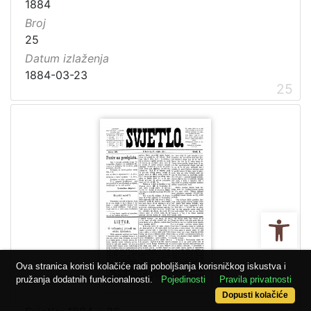
1884
Broj
25
Datum izlaženja
1884-03-23
25
Ope
Ova stranica koristi kolačiće radi poboljšanja korisničkog iskustva i
pružanja dodatnih funkcionalnosti.
Pojedinosti
Pravila privatnosti
Dopusti kolačiće