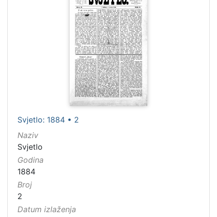
Paul, Jean (1763–1825)
5
[
9
3
]
Jezik
njemački
95
hrvatski
39
Svjetlo: 1884 • 2
latinski
22
Naziv
srpski
18
Svjetlo
Godina
talijanski
6
1884
Broj
2
[
Datum izlaženja
8