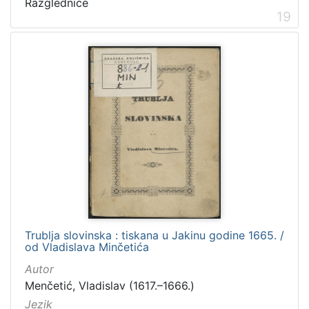
Razglednice
19
Trublja slovinska : tiskana u Jakinu godine 1665. /
od Vladislava Minčetića
Autor
Menčetić, Vladislav (1617.–1666.)
Jezik