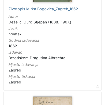
[
2
Životopis Mirka Bogovića_Zagreb_1862
]
Autor
Godina
Deželić, Đuro Stjepan (1838.–1907.)
1840.
1
Jezik
1841.
1
hrvatski
1850.
1
Godina izdavanja
1853.
1
1862.
1859.
2
Izdavač
Brzotiskom Dragutina Albrechta
Mjesto izdavanja
Zagreb
[
Mjesto tiskanja
1
Zagreb
1
4
8
]