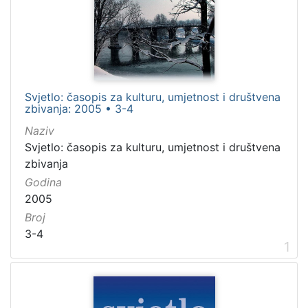
Novine
3924
Knjige
144
časopis
60
Razglednice
51
Svjetlo: časopis za kulturu, umjetnost i društvena
Kalendari
26
zbivanja: 2005 • 3-4
Naziv
Svjetlo: časopis za kulturu, umjetnost i društvena
[
zbivanja
7
Godina
]
2005
Osoba
Broj
Boerne, Ludwig (1786.–1837.)
9
3-4
1
Zacharia, Friedrich Wilhelm (1726–1777)
5
Paul, Jean (1763–1825)
5
Genovesi, Antonio (1713.–1769.)
5