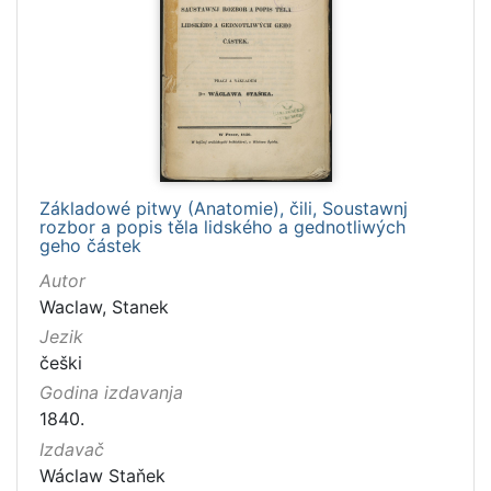
Základowé pitwy (Anatomie), čili, Soustawnj
rozbor a popis těla lidského a gednotliwých
geho částek
Autor
Waclaw, Stanek
Jezik
češki
Godina izdavanja
1840.
Izdavač
Wáclaw Staňek