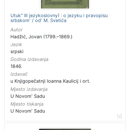
Utuk" III jezykoslovnyî : o jezyku i pravopisu
srbskom' / od' M. Svetića
Autor
Hadžić, Jovan (1799.–1869.)
Jezik
srpski
Godina izdavanja
1846.
Izdavač
u Knjigopečatnji Ioanna Kaulicij i ort.
Mjesto izdavanja
U Novom' Sadu
Mjesto tiskanja
U Novom' Sadu
16