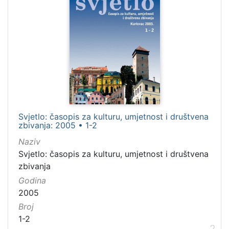
Wieland, Christoph (1733–1813)
5
[
9
3
]
Jezik
njemački
95
Svjetlo: časopis za kulturu, umjetnost i društvena
hrvatski
39
zbivanja: 2005 • 1-2
latinski
22
Naziv
Svjetlo: časopis za kulturu, umjetnost i društvena
srpski
18
zbivanja
talijanski
6
Godina
2005
Broj
[
1-2
8
2