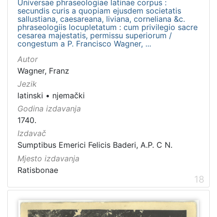
Universae phraseologiae latinae corpus :
secundis curis a quopiam ejusdem societatis
sallustiana, caesareana, liviana, corneliana &c.
phraseologiis locupletatum : cum privilegio sacre
cesarea majestatis, permissu superiorum /
congestum a P. Francisco Wagner, ...
Autor
Wagner, Franz
Jezik
latinski
•
njemački
Godina izdavanja
1740.
Izdavač
Sumptibus Emerici Felicis Baderi, A.P. C N.
Mjesto izdavanja
Ratisbonae
18