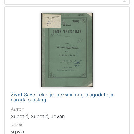
]
Mjesto
Berlin
16
Wien
11
Stuttgart
7
Karlovac
6
Hamburg
5
[
6
Život Save Tekelije, bezsmrtnog blagodetelja
2
naroda srbskog
]
Autor
Tvrtke
Subotić, Subotić, Jovan
Gradska knjižnica "Ivan Goran Kovačić" Karlovac
26
Jezik
Gustav Hempel
12
srpski