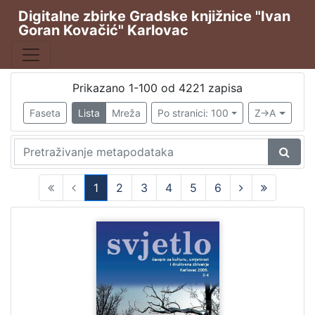
Digitalne zbirke Gradske knjižnice "Ivan
Goran Kovačić" Karlovac
Publikacija
Karlovački tjednik
2691
Hrvatska sloboda
544
Prikazano 1-100 od 4221 zapisa
Svjetlo
388
Faseta
Lista
Mreža
Po stranici: 100
Z->A
Svjetlo : slobodni neodvisni i nepolitički list
257
Svjetlo: časopis za kulturu, umjetnost i društvena zbivanj
62
1
2
3
4
5
6
(current)
[
1
0
1
]
Vrsta
građe