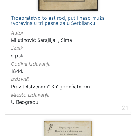
Troebratstvo to est rod, put i naad muža :
tvorevina u tri pesne za u Serbijanku
Autor
Milutinović Sarajlija, , Sima
Jezik
srpski
Godina izdavanja
1844.
Izdavač
Pravitelstvenom" Kn'igopečatn'om
Mjesto izdavanja
U Beogradu
21