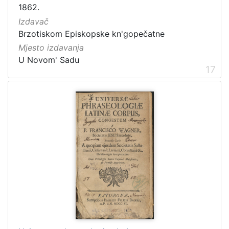
1862.
Izdavač
Brzotiskom Episkopske kn'gopečatne
Mjesto izdavanja
U Novom' Sadu
17