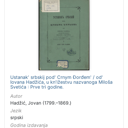
Ustanak' srbskij pod' Crnym Đorđem' / od'
Iovana Hadžića, u kn'ižestvu nazvanoga Miloša
Svetića : Prve tri godine.
Autor
Hadžić, Jovan (1799.–1869.)
Jezik
srpski
Godina izdavanja